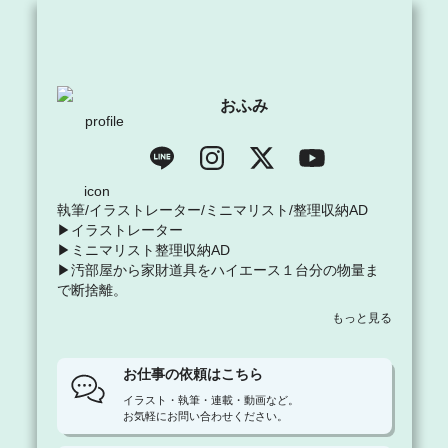
おふみ
執筆/イラストレーター/ミニマリスト/整理収納AD

▶︎イラストレーター

▶︎ミニマリスト整理収納AD

▶︎汚部屋から家財道具をハイエース１台分の物量ま
で断捨離。

▶︎『小さな暮らしは生きやすい（大和書房）』他計8
もっと見る
作出版。
お仕事の依頼はこちら
イラスト・執筆・連載・動画など。

お気軽にお問い合わせください。