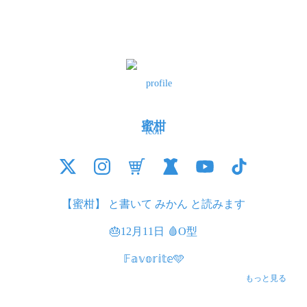
蜜柑
【蜜柑】 と書いて みかん と読みます

🎂12月11日 🩸O型

𝔽𝕒𝕧𝕠𝕣𝕚𝕥𝕖🩵

もっと見る
推し活🫶  立岡千晶 さま
