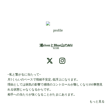
浦riverとBlue山の𝑀𝑖𝑖
~私と繋がるに当たって~

月1くらいのペースで情緒不安定､低浮上になります｡

理由としては病気の影響で感情のコントロールが難しくなり𝑆𝑁𝑆事態見
れる状態じゃなくなるからです｡

相手への当たりが強くなることがたまにあります｡

期間は1週間くらいでいつも通りに戻ります｡

もっと見る
それを理解した上で繋がっていただけると嬉しいです｡
