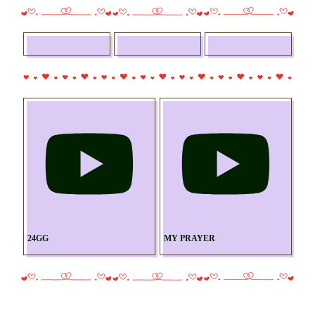
仲良い人や𝐹𝐹になった方で病気が気になる方が居たら個別で聞いてくれ
たら教えます｡

最推💕𝑅𝐼𝐾𝑈&𝑆𝐻𝑂𝐻𝐸𝐼

緩推💕しょへパパ

𝐿𝐷𝐻𝑓と分かる方のみお迎えさせていただきます｡

𝐿𝐷𝐻内の掛け持ち🙆‍♀️

タメ🙆‍♀️呼び捨て🙆‍♀️

無言フォロー◎､無言フォローはフォロバ✕

タグ反応→♡𝑜𝑛𝑙𝑦 10％　↺𝑜𝑛𝑙𝑦 100%　♡&↺ 100%

タグ反応→♡𝑜𝑟↺なし 0%

住みが近い人や年が近い人と仲良くなりたいです｡

年齢は気にしていないので誰でも𝑊𝑒𝑙𝑐𝑜𝑚𝑒!です｡

24GG
MY PRAYER
*❦⋆⸜𝑂𝑟𝑖𝑔𝑖𝑛𝑎𝑙 𝐻𝑎𝑠ℎ𝑡𝑎𝑔⸝⋆❦*

#りくたんに納豆食べさせたい

#りくたんに納豆貢ぎ隊

#しょへ充電式
