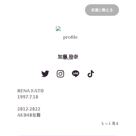
友達に教える
加藤 玲奈
ℝ𝔼ℕ𝔸 𝕂𝔸𝕋𝕆

𝟙𝟡𝟡𝟟.𝟟.𝟙𝟘

𝟚𝟘𝟙𝟚-𝟚𝟘𝟚𝟚  

𝔸𝕂𝔹𝟜𝟠在籍

𝟚𝟘𝟚𝟚.𝟛　

もっと見る
𝔸𝕂𝔹𝟜𝟠卒業🌸

ヘアメイク修行中💄