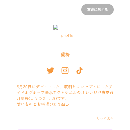
友達に教える
凛桜
8月20日にデビューした、演劇をコンセプトにしたア
イドルグループ伝承アクトシエルのオレンジ担当🧡白
月凛桜(しらつき りお)です。

甘いものとお料理が好き🍰🍳

SNSのフォローよろしくお願いしま〜す⋆⸜🧡⸝‍⋆
もっと見る