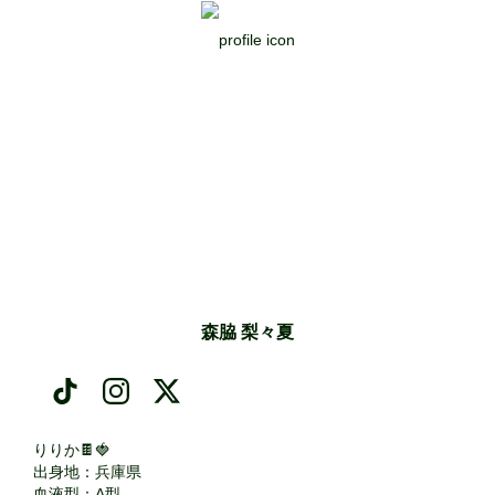
森脇 梨々夏
りりか🍫🍓

出身地：兵庫県

血液型：A型
