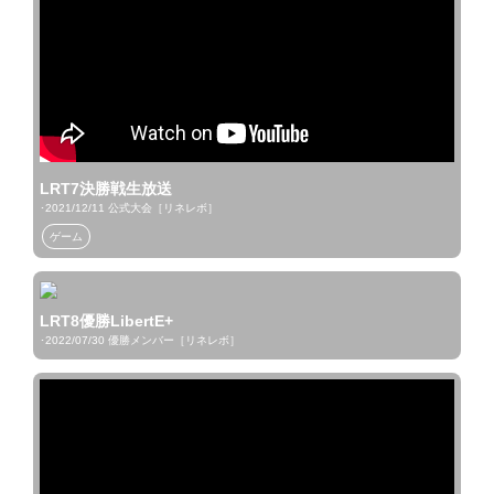
LRT7決勝戦生放送
･2021/12/11 公式大会［リネレボ］
ゲーム
LRT8優勝LibertE+
･2022/07/30 優勝メンバー［リネレボ］