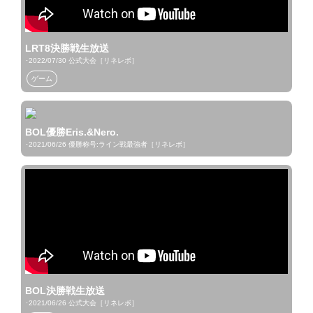
LRT8決勝戦生放送
･2022/07/30 公式大会［リネレボ］
ゲーム
BOL優勝Eris.&Nero.
･2021/06/26 優勝称号:ライン戦最強者［リネレボ］
BOL決勝戦生放送
･2021/06/26 公式大会［リネレボ］