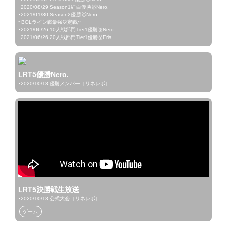
･2020/08/29 Season1紅白優勝🥇Nero.

･2021/01/30 Season2優勝🥇Nero.

~BOLライン戦最強決定戦~

･2021/06/26 10人戦部門Tier1優勝🥇Nero.

･2021/06/26 20人戦部門Tier1優勝🥇Eris.
LRT5優勝Nero.
･2020/10/18 優勝メンバー［リネレボ］
LRT5決勝戦生放送
･2020/10/18 公式大会［リネレボ］
ゲーム