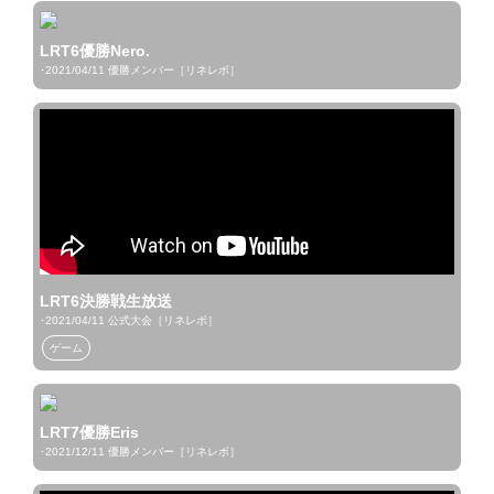
LRT6優勝Nero.
･2021/04/11 優勝メンバー［リネレボ］
LRT6決勝戦生放送
･2021/04/11 公式大会［リネレボ］
ゲーム
LRT7優勝Eris
･2021/12/11 優勝メンバー［リネレボ］