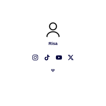
Risa
🩶