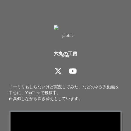
六丸の工房
「一ミリもしらないけど実況してみた」などのネタ系動画を
中心に、YouTubeで投稿中。

声真似しながら吹き替えもしています。