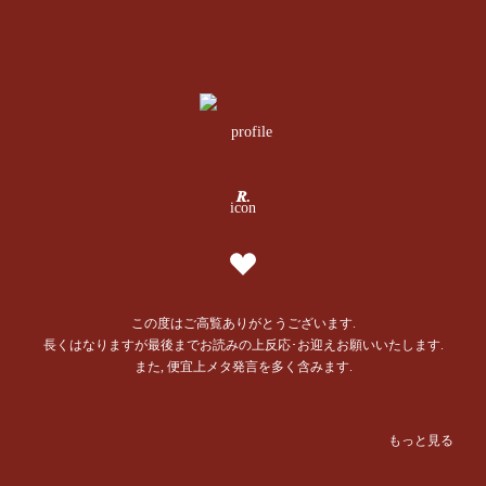
𝑹.
この度はご高覧ありがとうございます.

長くはなりますが最後までお読みの上反応･お迎えお願いいたします.

また, 便宜上メタ発言を多く含みます.

✦義務教育中の方

もっと見る
✦後述の彼に想いを寄せている方

または寄せていた過去がある方
