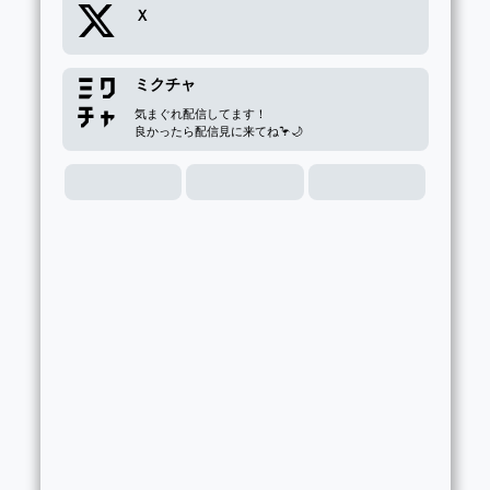
Ｘ
ミクチャ
気まぐれ配信してます！

良かったら配信見に来てね🦩🌙