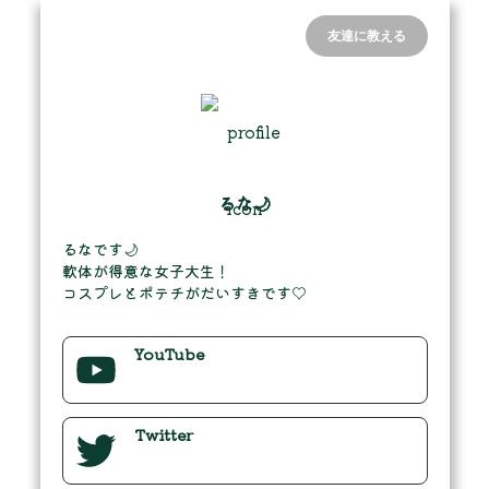
友達に教える
るな🌙
るなです🌙

軟体が得意な女子大生！

コスプレとポテチがだいすきです♡
YouTube
Twitter