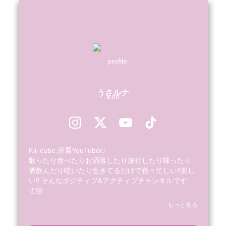
うさルナ
Kiii cube.所属YouTuber♪

歌ったり食べたりお洒落したり旅行したり喋ったり
酒飲んだり呟いたり生きてるだけで色々忙しい‼︎楽し
い‼︎ そんなポジティブ&アクティブチャンネルです
🤙🏼

もっと見る
ぜひチャンネル登録&フォローお願いします♪