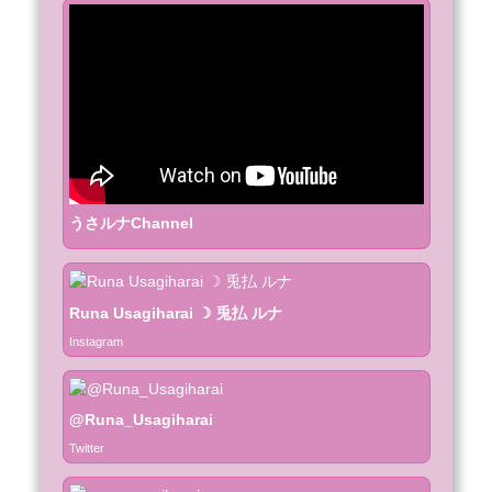
うさルナChannel
Runa Usagiharai ☽ 兎払 ルナ
Instagram
@Runa_Usagiharai
Twitter