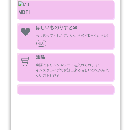
🎀┈♡┈┈┈すきなもの┈┈┈♡┈🎀

すみっコぐらしのねこととかげ ハローキティ 
MBTI
私のことが好きな人 女の子

🎀┈♡┈┈┈にがてなもの┈┈┈♡┈🎀

魚介類 トマト 走ること 音楽以外の大きい音

ほしいものりすと🎀
もし送ってくれた方がいたら必ずDMください❕
軽率に好きになっちゃいなyo🌟

個人
褒めて伸ばしてな~^. ̫ .^
遠隔
遠隔でドリンクやフードを入れられます❕

インスタライブでお話出来るらしいので来られ
ない方もぜひ🎶