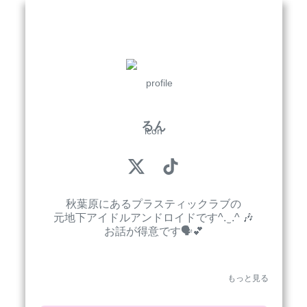
るん
秋葉原にあるプラスティックラブの

元地下アイドルアンドロイドです^. ̫ .^ 🎶

お話が得意です🗣︎💕︎

もっと見る
🎀┈♡┈┈┈ぷろふぃーる┈┈┈♡┈🎀

誕生日✮1205 血液型✮O型 身長✮159
