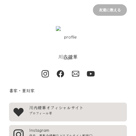
友達に教える
川内繚華
書家・篆刻家
川内繚華オフィシャルサイト
プロフィール等
Instagram
作品、展覧会情報などリアルタイム配信♡