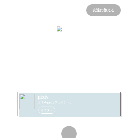
友達に教える
サバ侍
pixiv
おらのpixivアカウント。
イラスト