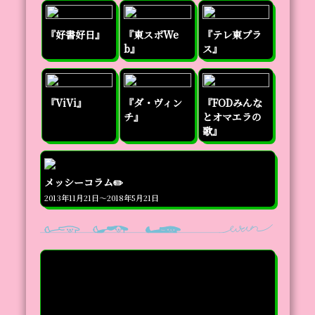
『好書好日』
『東スポWe
『テレ東プラ
b』
ス』
『ViVi』
『ダ・ヴィン
『FODみんな
チ』
とオマエラの
歌』
メッシーコラム✏️
2013年11月21日～2018年5月21日