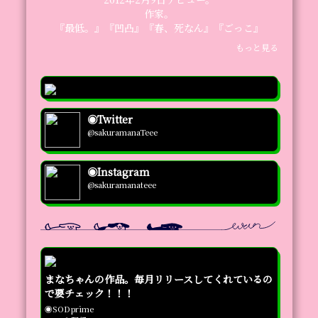
作家。

『最低。』『凹凸』『春、死なん』『ごっこ』

もっと見る
◉Abemaprime 隔週出演

◉ラジオ

『蓮見翔(ダウ90000) ＆紗倉まな AuDee CONNEC
T』

毎週水曜日の深夜26時〜28時全国34局ネット

◉Twitter
『TENGA茶屋』

@sakuramanaTeee
毎週土曜日の深夜25時30分～26時30分 FM大阪
◉Instagram
@sakuramanateee
まなちゃんの作品。毎月リリースしてくれているの
で要チェック！！！
◉SODprime
