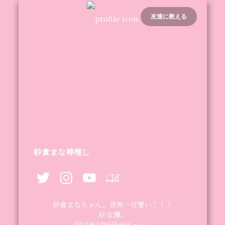
友達に教える
紗倉まな神推し
紗倉まなちゃん。世界一可愛い！！！

AV女優。

2012年2月9日デビュー。
