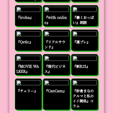
『iroha』
『with onlin
『働くおっぱ
e』
い』朗読
『Qetic』
『リアルサウ
『週プレ』
ンド』
『MOVIE WA
『現代ビジネ
『新R25』
LKER』
ス』
『チェリー』
『CanCam』
『紗倉まなの
クルマと私の
イイ関係』コ
ラム