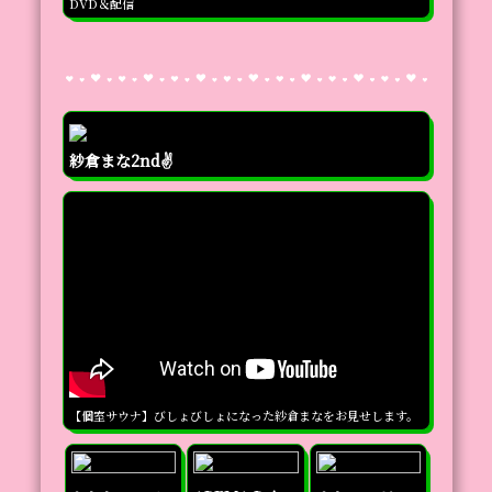
DVD＆配信
紗倉まな2nd✌️
【個室サウナ】びしょびしょになった紗倉まなをお見せします。