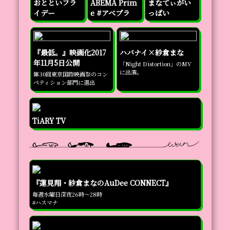
おとといフラ
ABEMA Prim
まなてぃがい
イデー
e #アベプラ
っぱい
『最低。』映画化2017
ハバナイ×紗倉まな
年11月5日公開
「Night Distortion」のMV
に出演。
第30回東京国際映画祭のコン
ペティション部門に選出
TiARY TV
『蓮見翔・紗倉まなのAuDee CONNECT』
毎週水曜日深夜26時～28時

#ハスマナ