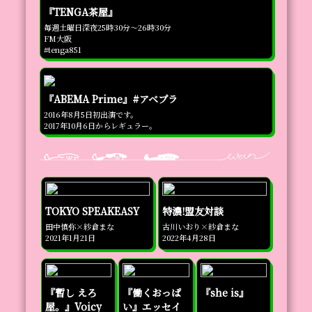
『TENGA茶屋』
毎週土曜日深夜25時30分～26時30分

FM大阪

#tenga851
『ABEMA Prime』#アベプラ
2016年8月5日初出演です。

2017年10月6日からレギュラー。
TOKYO SPEAKEASY
特濃!盟友対談
田中慎弥×紗倉まな

古川いおり×紗倉まな

2021年1月21日
2022年4月28日
『暫し えろ
『働くおっぱ
『she is』
屋。』Voicy
い』エッセイ