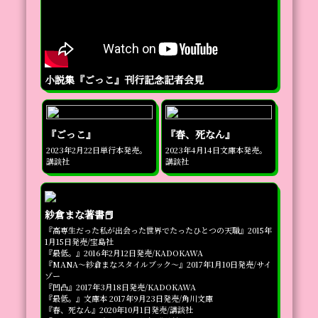
小説集『ごっこ』刊行記念記者会見
『ごっこ』
『春、死なん』
2023年2月22日単行本発売。
2023年4月14日文庫本発売。
講談社
講談社
紗倉まな著書📕
『高専生だった私が出会った世界でたったひとつの天職』2015年
1月15日発売/宝島社

『最低。』2016年2月12日発売/KADOKAWA

『MANA～紗倉まなスタイルブック～』2017年1月10日発売/サイ
ゾー

『凹凸』2017年3月18日発売/KADOKAWA

『最低。』文庫本 2017年9月23日発売/角川文庫

『春、死なん』2020年10月1日発売/講談社
