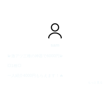
sam
💫激アツ三種の神器で6000円💫

💥1種💥

一人紹介4000円もらえます！🔥

https://happymail.jp/?zf36683980

もっと見る
💥2種💥

1500円

✨【第一生命NEOBANK ※コードの有効期限：2025