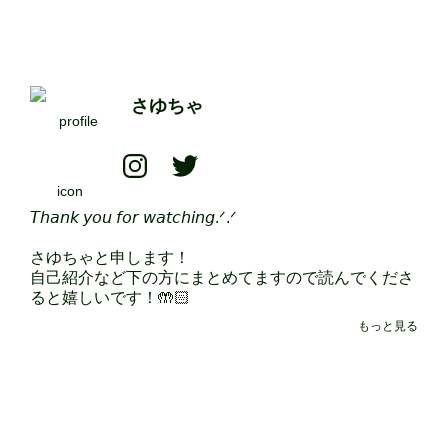
さゆちゃ
𝘛𝘩𝘢𝘯𝘬 𝘺𝘰𝘶 𝘧𝘰𝘳 𝘸𝘢𝘵𝘤𝘩𝘪𝘯𝘨.ᐟ‪.ᐟ‪

さゆちゃと申します！

自己紹介など下の方にまとめてますので読んでくださ
ると嬉しいです！🤲🏻

もっと見る
(Instagramは私のアカウントに飛べます！繋がってく
れる方いたらぜひ！)

自己紹介

名前 ▹▸ さゆちゃ
