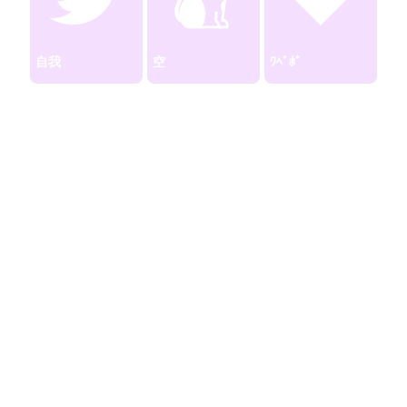
自我
空
ﾜﾍﾞﾎﾞ