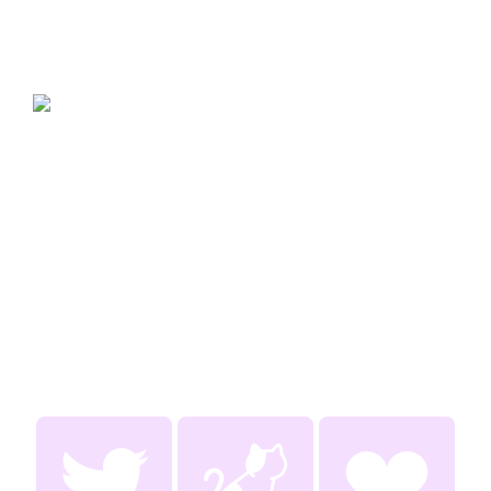
せんねん🤞😎🐯✌️
2025／02／09　😎🐯合同ｻ〜ｸﾙ参加予定

　　　　　　　➠合同誌　➠ろぐ本

会場での頒布をメイン

余ったらどこかしらの通販サイトさまにお世話になるor自家
通販にて失礼いたします😻

もっと見る
よかったらよろしくお願いします🌈🌏🌈