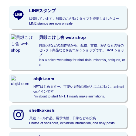
LINEスタンプ
販売しています。貝殻のこが動くタイプも登場しましたよ〜

LINE stamps are now on sale
貝殻こけし舎 web shop
貝殻dollなどの創作物から、鉱物、古物、好きなもの等の
セレクト商品などをあつかうショップです。BASEショッ
プ

It is a select web shop for shell dolls, minerals, antiques, et
c.
objkt.com
NFTはじめます〜。可愛い貝殻の精がふにふに動く。animati
onメインです

I'm about to start NFT. I mainly make animations.
shellkokeshi
貝殻ドール作品、展示情報、日常などを投稿

Photos of shell dolls, exhibition information, and daily posts