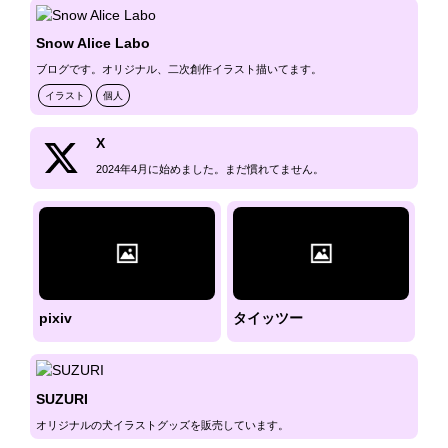
好きな漫画

ドラゴンボール、ドラゴンクエスト　ダイの大冒険、ジャン
Snow Alice Labo
ププラスの漫画など

ブログです。オリジナル、二次創作イラスト描いてます。
好きなゲーム

イラスト
個人
ドラクエシリーズ、メタルギアソリッドシリーズ、メタルサ
ーガ、スターオーシャンシリーズ、スナッチャーなど多数
X
2024年4月に始めました。まだ慣れてません。
pixiv
タイッツー
SUZURI
オリジナルの犬イラストグッズを販売しています。