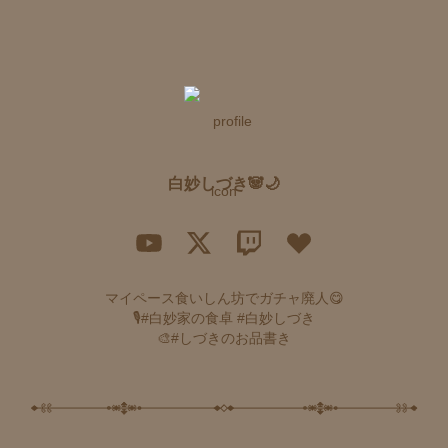
白妙しづき🐼🌙
マイペース食いしん坊でガチャ廃人😋

🎙#白妙家の食卓 #白妙しづき

🎨#しづきのお品書き