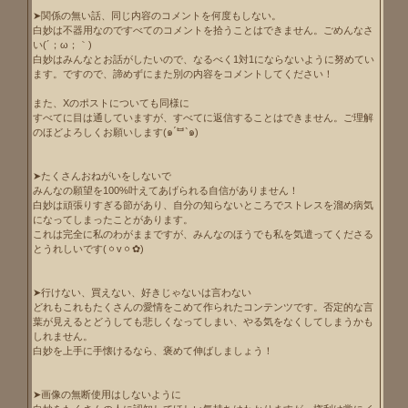
➤関係の無い話、同じ内容のコメントを何度もしない。

白妙は不器用なのですべてのコメントを拾うことはできません。ごめんなさ
い(´；ω；｀)

白妙はみんなとお話がしたいので、なるべく1対1にならないように努めてい
ます。ですので、諦めずにまた別の内容をコメントしてください！

また、Xのポストについても同様に

すべてに目は通していますが、すべてに返信することはできません。ご理解
のほどよろしくお願いします(๑ ́ᄇ`๑)

➤たくさんおねがいをしないで

みんなの願望を100%叶えてあげられる自信がありません！

白妙は頑張りすぎる節があり、自分の知らないところでストレスを溜め病気
になってしまったことがあります。

これは完全に私のわがままですが、みんなのほうでも私を気遣ってくださる
とうれしいです(ㆁvㆁ✿︎)

➤行けない、買えない、好きじゃないは言わない

どれもこれもたくさんの愛情をこめて作られたコンテンツです。否定的な言
葉が見えるとどうしても悲しくなってしまい、やる気をなくしてしまうかも
しれません。

白妙を上手に手懐けるなら、褒めて伸ばしましょう！

➤画像の無断使用はしないように
