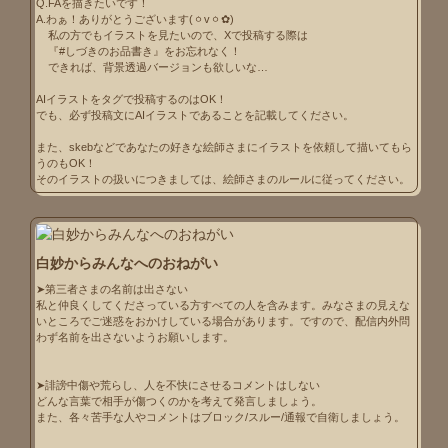
Q.FAを描きたいです！

A.わぁ！ありがとうございます(ㆁvㆁ✿︎)

    私の方でもイラストを見たいので、Xで投稿する際は

    『#しづきのお品書き』をお忘れなく！

    できれば、背景透過バージョンも欲しいな…

AIイラストをタグで投稿するのはOK！

でも、必ず投稿文にAIイラストであることを記載してください。

また、skebなどであなたの好きな絵師さまにイラストを依頼して描いてもら
うのもOK！

そのイラストの扱いにつきましては、絵師さまのルールに従ってください。
白妙からみんなへのおねがい
➤第三者さまの名前は出さない

私と仲良くしてくださっている方すべての人を含みます。みなさまの見えな
いところでご迷惑をおかけしている場合があります。ですので、配信内外問
わず名前を出さないようお願いします。

➤誹謗中傷や荒らし、人を不快にさせるコメントはしない

どんな言葉で相手が傷つくのかを考えて発言しましょう。

また、各々苦手な人やコメントはブロック/スルー/通報で自衛しましょう。
