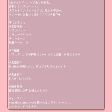
4歳からピアノ、中学生で吹奏楽、

高校からトランペット。

大学もトランペットを学び、現在も音楽中。

ケンハモに出会って楽しくライブ+制作中！

▼できること

#楽器演奏

トランペット

フリューゲルホーン

テナーホーン

鍵盤ハーモニカ

#作編曲

ブラスアレンジが得意ですがいろんな楽器に対応できます

#楽譜制作

finaleを使用します。耳コピも対応できます！

#楽曲制作

DAW - Logic Pro

#演奏指導

指導者歴は20年を越えました！

#オンライン

yamaha syncroomを使ったオンラインレッスン、

セッションができます。