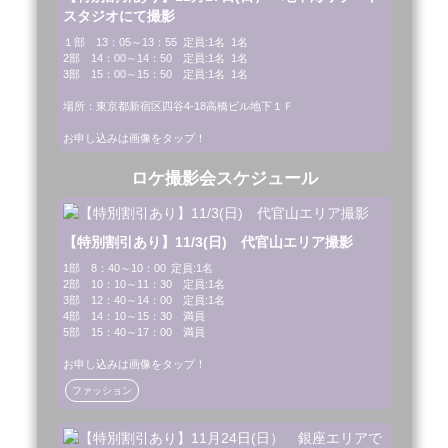
スタジオにて撮影
１部　13：05～13：55	定員:1名	1名

2部　14：00～14：50	定員:1名	1名

3部　15：00～15：50　定員:1名	1名

場所：東京都新宿区四谷4-18高橋ビル地下１Ｆ

お申し込みは画像をタップ！
ロケ撮影会スケジュール
【特別割引あり】11/3(日) 代官山エリア撮影
1部　8：40～10：00	定員:1名	

2部　10：10～11：30	定員:1名	

3部　12：40～14：00	定員:1名	

4部　14：10～15：30	満員

5部　15：40～17：00　満員

お申し込みは画像をタップ！
ファッション