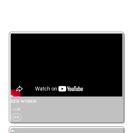
義務教育中：親金

来年4月から高校生

❥同担○❥他界隈○❥他担○

もっと見る
❥無言フォロー多めです

❥メンシプ入会済み

❥ファンクラブ入会済み

仲良くしてください!
RED WORED
ソロ曲
音楽