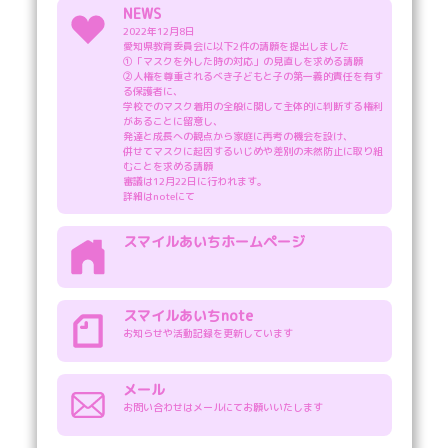
☻教育委員会に面談を申し込みます
NEWS
2022年12月8日

愛知県教育委員会に以下2件の請願を提出しました

①「マスクを外した時の対応」の見直しを求める請願

②人権を尊重されるべき子どもと子の第一義的責任を有す
る保護者に、

学校でのマスク着用の全般に関して主体的に判断する権利
があることに留意し、

発達と成長への観点から家庭に再考の機会を設け、

併せてマスクに起因するいじめや差別の未然防止に取り組
むことを求める請願 

審議は12月22日に行われます。

詳細はnoteにて
スマイルあいちホームページ
スマイルあいちnote
お知らせや活動記録を更新しています
メール
お問い合わせはメールにてお願いいたします