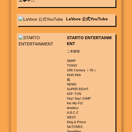
工事中…
LaVoce 公式YouTube
STARTO ENTERTAINM
ENT
ご本家様

SMAP

TOKIO

20th Century（ V6 ）

KinKi Kids

嵐

NEWS

SUPER EIGHT

KATｰTUN

Hey! Say! JUMP

Kis-My-Ft2

timelesz

A.B.C-Z

WEST.

King & Prince

SixTONES

SnowMan
