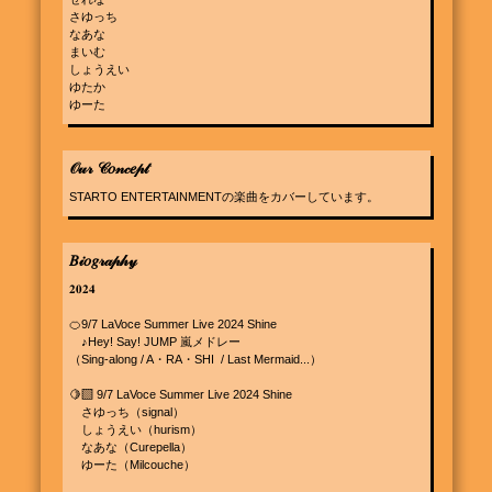
さゆっち

なあな

まいむ

しょうえい

ゆたか

ゆーた
𝒪𝓊𝓇 𝒞𝑜𝓃𝒸𝑒𝓅𝓉
STARTO ENTERTAINMENTの楽曲をカバーしています。
𝐵𝒾𝑜𝑔𝓇𝒶𝓅𝒽𝓎
𝟐𝟎𝟐𝟒

🍊9/7 LaVoce Summer Live 2024 Shine

　♪Hey! Say! JUMP 嵐メドレー

（Sing-along / A・RA・SHI  / Last Mermaid...）

🍋‍🟩 9/7 LaVoce Summer Live 2024 Shine

　さゆっち（signal）

　しょうえい（hurism）

　なあな（Curepella）

　ゆーた（Milcouche）
