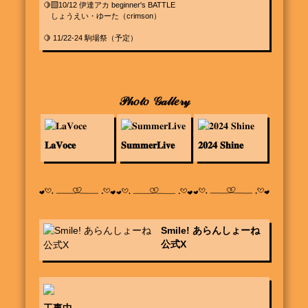
🍋‍🟩10/12 伊達アカ beginner's BATTLE

　しょうえい・ゆーた（crimson）

🍋 11/22-24 駒場祭（予定）
𝒫𝒽𝑜𝓉𝑜 𝒢𝒶𝓁𝓁𝑒𝓇𝓎
𝐋𝐚𝐕𝐨𝐜𝐞
𝐒𝐮𝐦𝐦𝐞𝐫𝐋𝐢𝐯𝐞
𝟐𝟎𝟐𝟒 𝐒𝐡𝐢𝐧𝐞
Smile! あらんしょーね
公式X