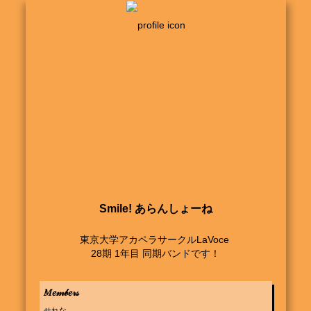
Smile! あらんしょーね
東京大学アカペラサークルLaVoce 

28期 1年目 同期バンドです！
𝑀𝑒𝓂𝒷𝑒𝓇𝓈
せれな
