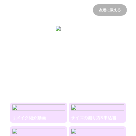
友達に教える
Stepet
Order made pet shop
リメイク紹介動画
サイズの測り方&申込書