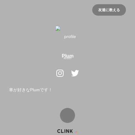
友達に教える
Plum
車が好きなPlumです！