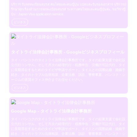
บริการ รับจดทะเบียนสมรส คนไทยและคนญี่ปุ่น แปลและรับรองเอกสาร บริการป
รึกษาทุกเรื่องด้านการจดทะเบียนสมรส ระหว่างคนไทยและคนญี่ปุ่นค่ะ. ขอวีซ่าญี่
ปุ่น : Japan Visa application service.
ビジネス
タイトライ法律会計事務所 - Googleビジネスプロフィール
タイ・バンコクのタイトライ法律会計事務所です。タイの起業支援で会社設
立代行コンサル、そして月次の経理代行・税務申告、労働許可証代行。タイ
に長期滞在するためのタイビザ申請サポート。タイ人との国際結婚・婚姻手
続き。タイのトラブル法律相談、企業法務、訴訟、警察事案。バンコク・シ
ーロムの賃貸オフィス仲介までお任せください。
ビジネス
Google Map - タイトライ法律会計事務所
タイ・バンコクのタイトライ法律会計事務所です。タイの起業支援で会社設
立代行コンサル、そして月次の経理代行・税務申告、労働許可証代行。タイ
に長期滞在するためのタイビザ申請サポート。タイ人との国際結婚・婚姻手
続き。タイのトラブル法律相談、企業法務、訴訟、警察事案。バンコク・シ