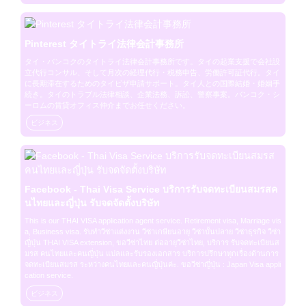
Pinterest タイトライ法律会計事務所
タイ・バンコクのタイトライ法律会計事務所です。タイの起業支援で会社設
立代行コンサル、そして月次の経理代行・税務申告、労働許可証代行。タイ
に長期滞在するためのタイビザ申請サポート。タイ人との国際結婚・婚姻手
続き。タイのトラブル法律相談、企業法務、訴訟、警察事案。バンコク・シ
ーロムの賃貸オフィス仲介までお任せください。
ビジネス
Facebook - Thai Visa Service บริการรับจดทะเบียนสมรสค
นไทยและญี่ปุ่น รับจดจัดตั้งบริษัท
This is our THAI VISA application agent service. Retirement visa, Marriage vis
a, Business visa. รับทำวีซ่าแต่งงาน วีซ่าเกษียนอายุ วีซ่าบั้นปลาย วีซ่าธุรกิจ วีซ่า
ญี่ปุ่น THAI VISA extension, ขอวีซ่าไทย ต่ออายุวีซ่าไทย, บริการ รับจดทะเบียนส
มรส คนไทยและคนญี่ปุ่น แปลและรับรองเอกสาร บริการปรึกษาทุกเรื่องด้านการ
จดทะเบียนสมรส ระหว่างคนไทยและคนญี่ปุ่นค่ะ. ขอวีซ่าญี่ปุ่น : Japan Visa appli
cation service.
ビジネス