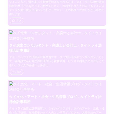
タイ人の方とご縁があって婚姻手続きをされる方は、タイトライ法律会計事
務所のサービスをどうぞご利用ください。お相手のタイ人の方にもタイ人ス
タッフが進行状況に合わせてわかりやすく、その都度ご説明しながら進めて
参ります。
ビジネス
タイ進出コンサルタント・弁護士と会計士 - タイトライ法
律会計事務所
タイ・バンコクの法律会計事務所です。タイ進出支援のコンサルタントとし
て、会社設立から月次の経理代行と税務申告、ビジネス相談までお任せくだ
さい。タイ人の会計士と弁護士。
ビジネス
タイ文化・アート・社会・生活情報ブログ - タイトライ法
律会計事務所
タイトライ法律会計事務所の、タイのブログです。タイのアート・文化・社
会・生活情報、桜海老子のタイ人夫との子育てブログと、大橋余志のアー