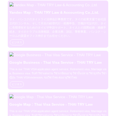
Yandex Map - THAI TRY Law & Accounting Co.,Ltd.
タイ・バンコクのタイトライ法律会計事務所です。タイの起業支援で会社設
立代行コンサル、そして月次の経理代行・税務申告、労働許可証代行。タイ
に長期滞在するためのタイビザ申請サポート。タイ人との国際結婚・婚姻手
続き。タイのトラブル法律相談、企業法務、訴訟、警察事案。バンコク・シ
ーロムの賃貸オフィス仲介までお任せください。
ビジネス
Google Business - Thai Visa Service - THAI TRY Law
This is our THAI VISA application agent service. Retirement visa, Marriage vis
a, Business visa. รับทำวีซ่าแต่งงาน วีซ่าเกษียนอายุ วีซ่าบั้นปลาย วีซ่าธุรกิจ วีซ่า
ญี่ปุ่น THAI VISA extension, ขอวีซ่าไทย ต่ออายุวีซ่าไทย
ビジネス
Google Map : Thai Visa Service - THAI TRY Law
This is our THAI VISA application agent service. Retirement visa, Marriage vis
a, Business visa. รับทำวีซ่าแต่งงาน วีซ่าเกษียนอายุ วีซ่าบั้นปลาย วีซ่าธุรกิจ วีซ่า