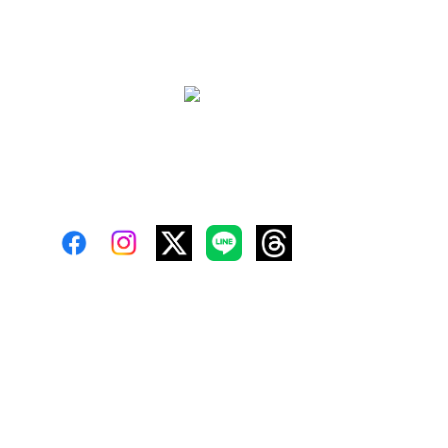
タイトライ - タイ会社設立、タイビザ
タイトライ法律会計事務所は、タイ起業支援で会社設立代
行、タイビザ申請サポート､タイ人との国際結婚・婚姻手続
き、タイの法律相談・移住 生活相談をしています。お問い合
わせはお気軽にどうぞ。