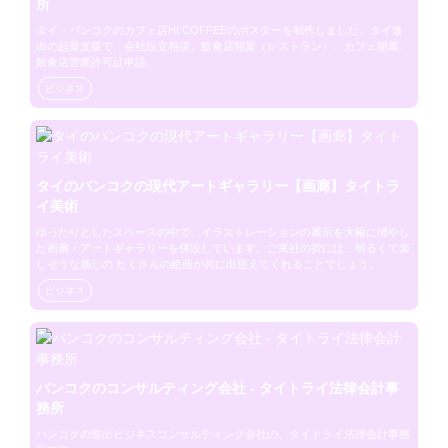
所
タイ・バンコクのカフェ店HI COFFEEのポスターを制作しました。タイ進
出の起業支援で、会社設立相談、飲食店開業（レストラン）、カフェ開業、
飲食店営業許可証申請。
ビジネス
タイのバンコクの現代アートギャラリー【画廊】タイトラ
イ美術
ゆったりとしたスペースの中で、イラストレーションの展示を大幅に増やし
た画廊・アートギャラリーを併設しています。ご来社の折には、明るくて楽
しそうな感じの たくさんの絵画が共に出迎えてくれることでしょう。
ビジネス
バンコクのコンサルティング会社 - タイトライ法律会計事
務所
バンコクの進出ビジネスコンサルティング会社の、タイトライ法律会計事務