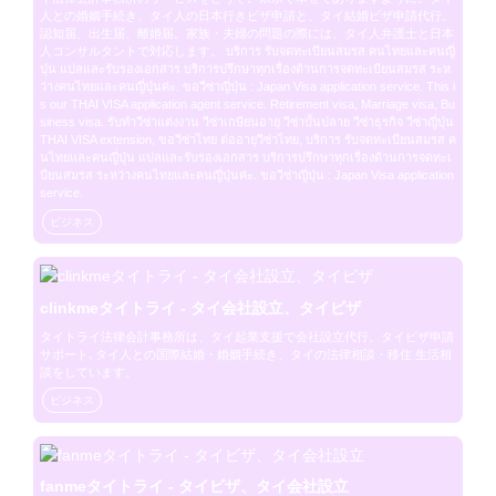
人との婚姻手続き、タイ人の日本行きビザ申請と、タイ結婚ビザ申請代行。
認知届、出生届、離婚届。家族・夫婦の問題の際には、タイ人弁護士と日本
人コンサルタントで対応します。 บริการ รับจดทะเบียนสมรส คนไทยและคนญี่
ปุ่น แปลและรับรองเอกสาร บริการปรึกษาทุกเรื่องด้านการจดทะเบียนสมรส ระห
ว่างคนไทยและคนญี่ปุ่นค่ะ. ขอวีซ่าญี่ปุ่น : Japan Visa application service. This i
s our THAI VISA application agent service. Retirement visa, Marriage visa, Bu
siness visa. รับทำวีซ่าแต่งงาน วีซ่าเกษียนอายุ วีซ่าบั้นปลาย วีซ่าธุรกิจ วีซ่าญี่ปุ่น 
THAI VISA extension, ขอวีซ่าไทย ต่ออายุวีซ่าไทย, บริการ รับจดทะเบียนสมรส ค
นไทยและคนญี่ปุ่น แปลและรับรองเอกสาร บริการปรึกษาทุกเรื่องด้านการจดทะเ
บียนสมรส ระหว่างคนไทยและคนญี่ปุ่นค่ะ. ขอวีซ่าญี่ปุ่น : Japan Visa application 
service.
ビジネス
clinkmeタイトライ - タイ会社設立、タイビザ
タイトライ法律会計事務所は、タイ起業支援で会社設立代行、タイビザ申請
サポート､タイ人との国際結婚・婚姻手続き、タイの法律相談・移住 生活相
談をしています。
ビジネス
fanmeタイトライ - タイビザ、タイ会社設立