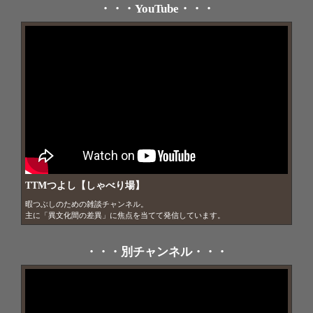
・インドネシア
・・・YouTube・・・
TTMつよし【しゃべり場】
暇つぶしのための雑談チャンネル。

主に「異文化間の差異」に焦点を当てて発信しています。
・・・別チャンネル・・・