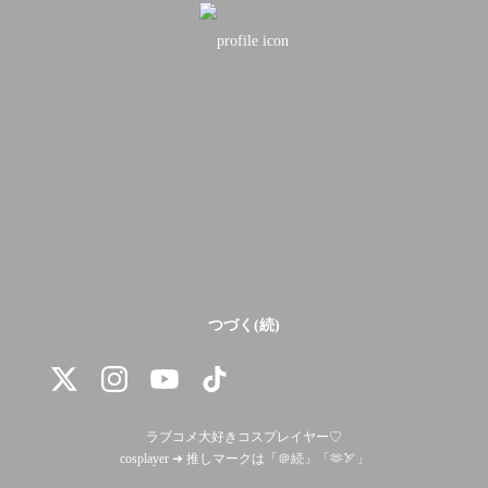
つづく(続)
ラブコメ大好きコスプレイヤー♡

cosplayer ➜ 推しマークは「＠続」「🫶🏹」