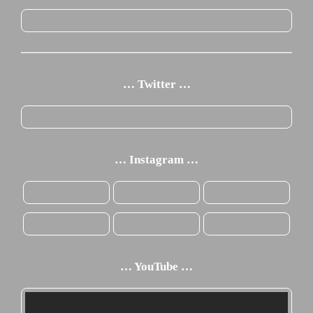
… Twitter …
… Instagram …
… YouTube …