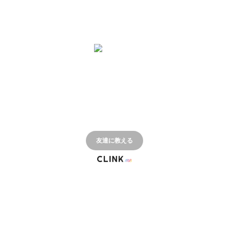
🐱ゆめくんdaru
友達に教える
© CLINK Inc. 2022