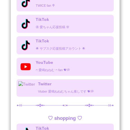
TWICE fan 🍭
TikTok
🦋 愛ちゃん応援投稿 🌸
TikTok
🌟 サブスク応援投稿アカウント 🌟
YouTube
ෆ‪‪ 愛鳴ねねむ ෆ‪‪ fan 💝💭
Twitter
Vtuber 愛鳴ねねむちゃん推しです 💝💭
♡ shopping ♡
TikTok