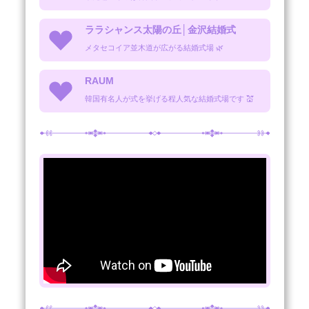
ララシャンス太陽の丘│金沢結婚式
メタセコイア並木道が広がる結婚式場 🌿
RAUM
韓国有名人が式を挙げる程人気な結婚式場です 💒