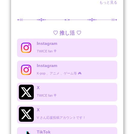
◎ BLACKPINK

もっと見る
◎ ASTRO MJ / EUNWO

○ IU

○ 元IZ*ONE YENA

○ IVE REI / LEESEO

○ ITZY LIA / YUNA

♡ 推し活 ♡
○ ME:I 佐々木心菜 / 高見文寧

○ aespa NINGNING

Instagram
○ NewJeans HANNI

TWICE fan 🍭
○ 西野カナ

○ AAA 宇野実彩子

Instagram
○ 嵐 大野智

○ ポムポムプリン

K-pop 、アニメ 、ゲーム等 🎮
○ らぶいーず

○ Machico さん

X
○ みことね

○ ウマ娘プリティーダービー

TWICE fan 🍭
○ 名探偵コナン 江戸川コナン / 灰原哀 / 赤井秀一

○ APEACH

X
○ riria ちゃん

V さん応援投稿アカウントです！
○ ナオト・インティライミ さん

◎ ペンライト有     ○ ペンライト無
TikTok