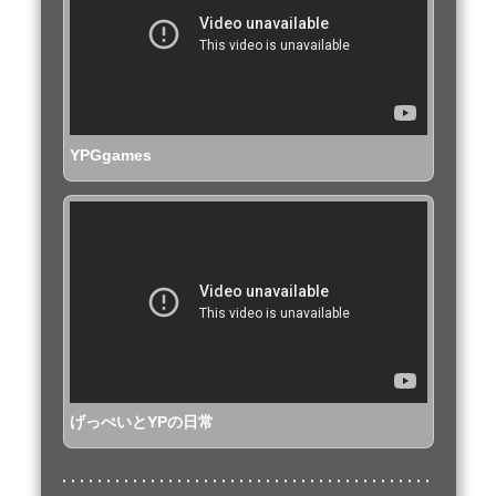
YPGgames
げっぺいとYPの日常