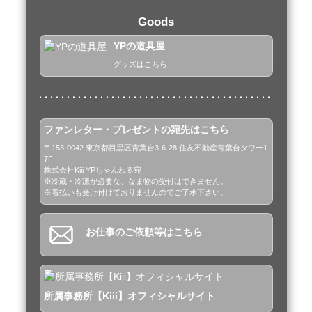
Goods
YPの道具屋
グッズはこちら
ファンレター・プレゼントの宛先はこちら
〒153-0042 東京都目黒区青葉台3-6-28 住友不動産青葉台タワー1
7F

株式会社Kiii YPちゃんねる宛

※冷蔵・冷凍が必要な、なま物の受付はできません。

※着払いも受け付けておりませんのでご了承下さい。
お仕事のご依頼等はこちら
所属事務所【Kiii】オフィシャルサイト