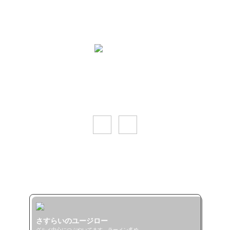
ユージロー
ラーメン大好き！

ラーメン以外のグルメも大好き！

食べるの大好き！
さすらいのユージロー
グルメ中心につぶやいてます。ラーメン多め