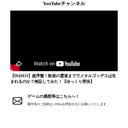
・『ドラクエモンスターズシリーズ』検証動画

YouTubeチャンネル
☆生配信（基本的に毎週日曜日　9時から）

・『ドラゴンクエストモンスターズジョーカー2 プロフェッ
ショナル 』勝ち抜きバトル

【ちょっとした実績】

『ドラゴンクエストモンスターズジョーカー2 プロフェッシ
ョナル』勝ち抜きバトル　世界最速1000連勝, 2000連勝到達
【DQMJ3】超序盤！歓楽の霊道まででメタルゴッデスは生
まれるのか？検証してみた！【ゆっくり実況】
ゲームの感想等はこちらへ！
案件等のご依頼は↓のKiiiお問合わせにお願いいたします。