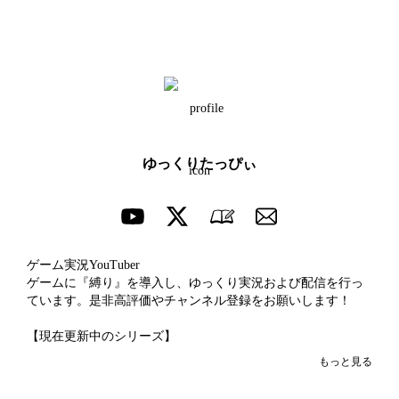
ゆっくりたっぴぃ
ゲーム実況YouTuber

ゲームに『縛り』を導入し、ゆっくり実況および配信を行っ
ています。是非高評価やチャンネル登録をお願いします！

【現在更新中のシリーズ】

☆ゆっくり実況（基本的に週1~2本　21時投稿）

もっと見る
・『ドラゴンクエストモンスターズジョーカー3 プロフェッ
ショナル』配合禁止縛り
