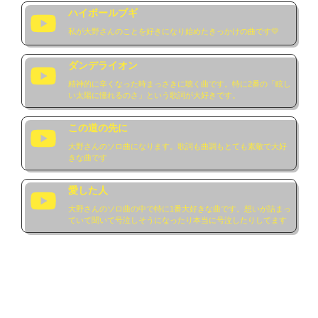
・後述の方のお名前を聞いて思い当たる方

ハイボールブギ
・後述の方へ特別な感情をお持ちの方

・FF様への悪口を言う方

私が大野さんのことを好きになり始めたきっかけの曲です💛
・監視、晒し、枠稼ぎやFF稼ぎの方

・ネットストーカーをなさる方

ダンデライオン
・DDに理解のない方

精神的に辛くなった時まっさきに聴く曲です。特に2番の「眩し
い太陽に憧れるのさ」という歌詞が大好きです。
精神的に不安定になってしまうことがあります。できるだけ
ツイートなどで表に出さないようにはしています。

また当方学生のため、どの界隈でもグッズや現場など参加し
この道の先に
たり購入するのが難しいです。グッズ＝愛という考えを過度
大野さんのソロ曲になります。歌詞も曲調もとても素敵で大好
に押し付けて来る方もお繋がり出来ません。

きな曲です
合わないと思った場合や上記に当てはまる場合はそっと閉じ
愛した人
ていただけると幸いです。

大野さんのソロ曲の中で特に1番大好きな曲です。想いが詰まっ
ていて聞いて号泣しそうになったり本当に号泣したりしてます
About my partner💛 ̖́-

DaｰiCEより大野雄大さん🎣

受験期で辛かった時たまたま流れてきたスターマインで元気
をもらいました。

知っていく中で明るくストイックにどんなことにも向き合う
姿に惹かれ、自分を少しづつ変えていきたいと感じた大きな