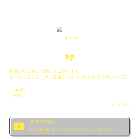
夏奈
閲覧いただきありがとうございます！

少々長くなりますが、最後まで見ていただけると幸いです🙇‍♂️

- ̗̀  profile   ̖́-

   梓颯

   18⤵（義務教育終了済み）

もっと見る
   東北

    🚺

スターマイン
ATTENTION

私がDaｰiCEの皆さんを知るきっかけになった楽曲です𓂃𓈒𓏸︎︎︎︎
nmmn（3次元の方）への夢思考
