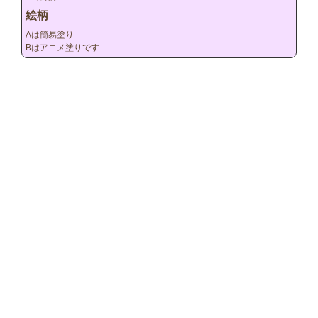
絵柄
Aは簡易塗り

Bはアニメ塗りです