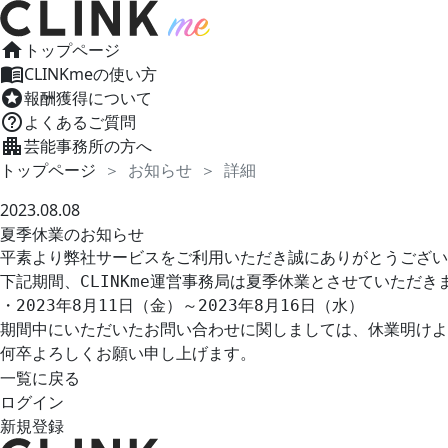
home
トップページ
menu_book
CLINKmeの使い方
stars
報酬獲得について
help_outline
よくあるご質問
apartment
芸能事務所の方へ
トップページ
お知らせ
詳細
2023.08.08
夏季休業のお知らせ
平素より弊社サービスをご利用いただき誠にありがとうござい
下記期間、CLINKme運営事務局は夏季休業とさせていただきま
・2023年8月11日（金）～2023年8月16日（水）

期間中にいただいたお問い合わせに関しましては、休業明けよ
何卒よろしくお願い申し上げます。
一覧に戻る
ログイン
新規登録