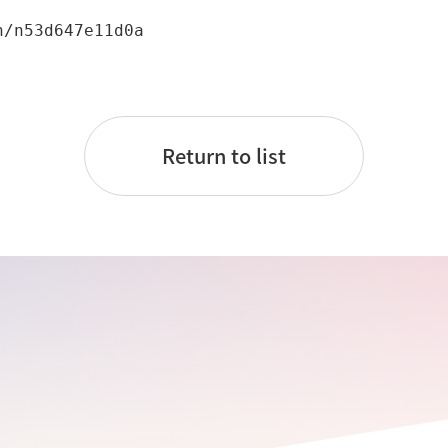
n/n53d647e11d0a
。
Return to list