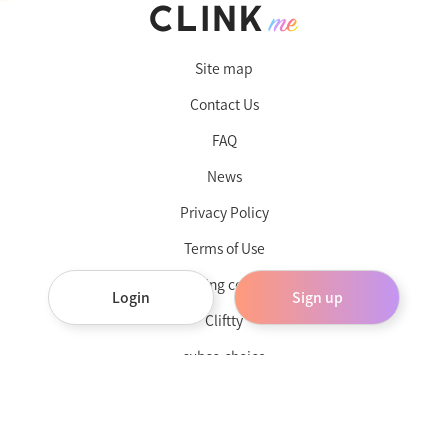
Site map
Contact Us
FAQ
News
Privacy Policy
Terms of Use
Operating company
Login
Sign up
Cliftty
subsc-choice