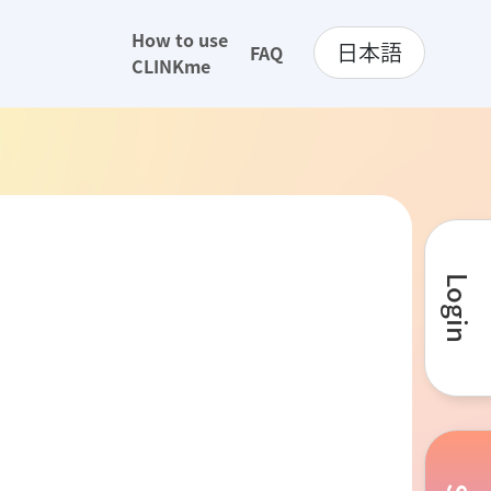
How to use
日本語
FAQ
CLINKme
Login