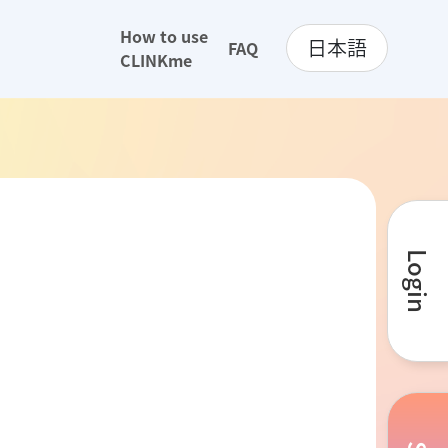
How to use
日本語
FAQ
CLINKme
Login