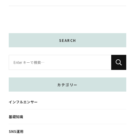
SEARCH
な
に
か
お
カテゴリー
探
し
インフルエンサー
で
す
基礎知識
か
?
SNS運用