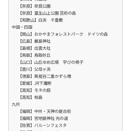
【奈良】奈良公園
【奈良】室生山上公園 芸術の森
【和歌山】白浜 千畳敷
中国・四国
【岡山】おかやまフォレストパーク ドイツの森
【広島】厳島神社
【島根】出雲大社
【鳥取】鳥取砂丘
【山口】山丘ゆめ広場 学びの椅子
【香川】父母ヶ浜
【徳島】奥祖谷二重かずら橋
【愛媛】JR下灘駅
【高知】モネの庭
【高知】柏島
九州
【福岡】中州・天神の屋台街
【福岡】宮地嶽神社 光の道
【佐賀】バルーンフェスタ