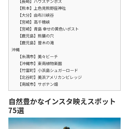
【長崎】ハウステンボス
【熊本】上色見熊野座神社
【大分】由布川峡谷
【宮崎】高千穂峡
【宮崎】青島 幸せの黄色いポスト
【鹿児島】熊襲の穴
【鹿児島】曽木の滝
沖縄
【糸満市】美々ビーチ
【沖縄市】東南植物楽園
【竹富町】小浜島シュガーロード
【北谷町】美浜アメリカンビレッジ
【南城市】サボテン畑
自然豊かなインスタ映えスポット
75選