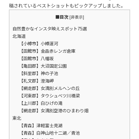
稿されているベストショットもピックアップしました。
■目次
[
非表示
]
自然豊かなインスタ映えスポット75選
北海道
【小樽市】小樽運河
【函館市】金森赤レンガ倉庫
【函館市】八幡坂
【亀田郡】大沼国定公園
【斜里郡】神の子池
【礼文郡】澄海岬
【網走郡】女満別メルヘンの丘
【河東郡】タウシュベツ川橋梁
【上川郡】白ひげの滝
【網走郡】女満別空港のひまわり畑
東北
【青森】津軽富士見湖
【青森】白神山地十二湖／青池