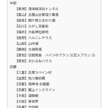
中部
【新潟】清津峡渓谷トンネル
【富山】五箇山合掌造り集落
【岐阜】関ケ原ひまわり畑
【石川】ひがし茶屋街
【福井】大森神社跡地
【長野】ハルニレテラス
【山梨】山中湖
【静岡】大淵笹場
【愛知】日間賀島 ハイジのブランコ(恋人ブランコ)
【愛知】おひるねハウス
近畿
【三重】志摩スペイン村
【滋賀】佐川美術館
【京都】南禅寺 水路閣
【京都】蹴上インクライン
【大阪】道頓堀
【大阪】新世界
【兵庫】竹田城