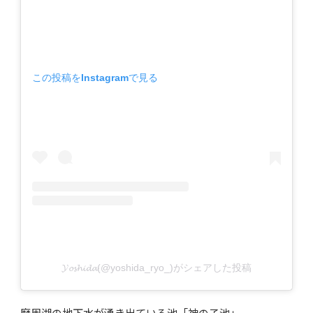
この投稿をInstagramで見る
𝓨𝓸𝓼𝓱𝓲𝓭𝓪(@yoshida_ryo_)がシェアした投稿
摩周湖の地下水が湧き出ている池「神の子池」。