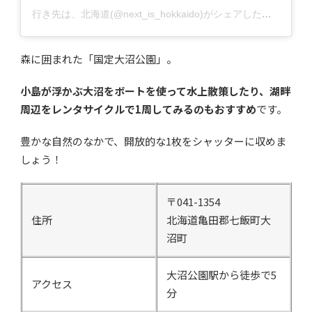
行き先は、北海道(@next_is_hokkaido)がシェアした投稿
森に囲まれた「国定大沼公園」。
小島が浮かぶ大沼をボートを使って水上散策したり、湖畔
周辺をレンタサイクルで1周してみるのもおすすめ
です。
豊かな自然のなかで、開放的な1枚をシャッターに収めま
しょう！
〒041-1354
住所
北海道亀田郡七飯町大
沼町
大沼公園駅から徒歩で5
アクセス
分