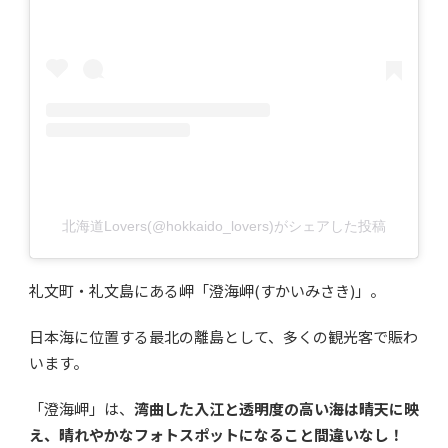
北海道Lovers(@hokkaido_lovers)がシェアした投稿
礼文町・礼文島にある岬「澄海岬(すかいみさき)」。
日本海に位置する最北の離島として、多くの観光客で賑わ
います。
「澄海岬」は、
湾曲した入江と透明度の高い海は晴天に映
え、晴れやかなフォトスポットになること間違いなし！