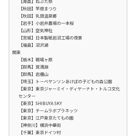
【青森】ねぶた祭
【秋田】竿燈まつり
【秋田】乳頭温泉郷
【岩手】小岩井農場の一本桜
【山形】空気神社
【宮城】日本製紙岩沼工場の夜景
【福島】沼沢湖
関東
【栃木】戦場ヶ原
【群馬】覚満淵
【群馬】岩櫃山
【埼玉】トーベヤンソンあけぼの子どもの森公園
【東京】東京ジャーミイ・ディヤーナト・トルコ文化
センター
【東京】SHIBUYA SKY
【東京】チームラボプラネッツ
【東京】江戸東京たてもの園
【神奈川】横浜中華街
【千葉】東京ドイツ村