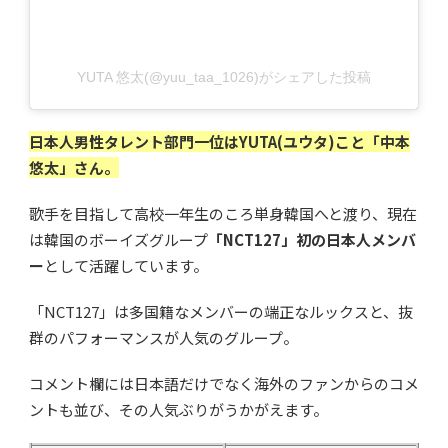
YUTA 悠太(@yuu_taa_1026)がシェアした投稿
日本人男性タレント部門一位はYUTA(ユウタ)こと「中本
悠太」さん。
歌手を目指して高校一年生のころ単身韓国へと渡り、現在
は韓国のボーイズグループ
「NCT127」初の日本人メンバ
ー
として活躍しています。
「NCT127」は多国籍なメンバーの端正なルックスと、抜
群のパフォーマンスが人気のグループ。
コメント欄には日本語だけでなく海外のファンからのコメ
ントも並び、その人気ぶりがうかがえます。