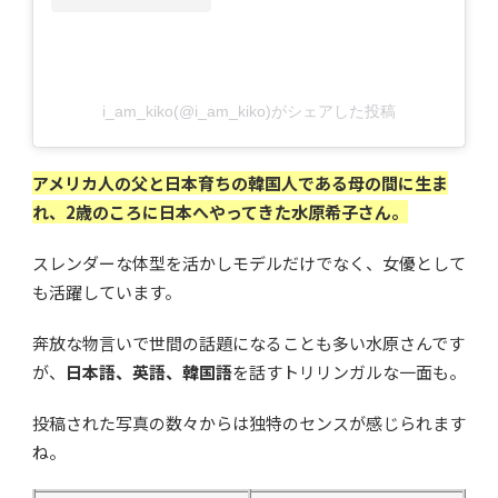
i_am_kiko(@i_am_kiko)がシェアした投稿
アメリカ人の父と日本育ちの韓国人である母の間に生ま
れ、2歳のころに日本へやってきた水原希子さん。
スレンダーな体型を活かしモデルだけでなく、女優として
も活躍しています。
奔放な物言いで世間の話題になることも多い水原さんです
が、
日本語、英語、韓国語
を話すトリリンガルな一面も。
投稿された写真の数々からは独特のセンスが感じられます
ね。