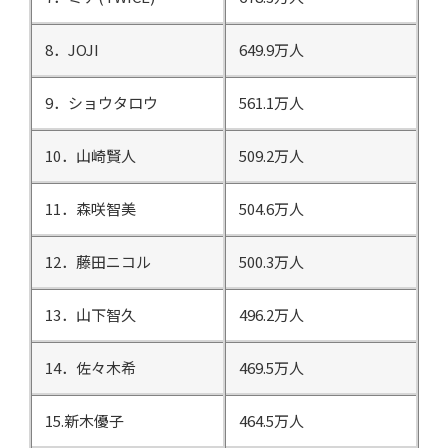
8．JOJI
649.9万人
9．ショウタロウ
561.1万人
10．山崎賢人
509.2万人
11．森咲智美
504.6万人
12．藤田ニコル
500.3万人
13．山下智久
496.2万人
14．佐々木希
469.5万人
15.新木優子
464.5万人