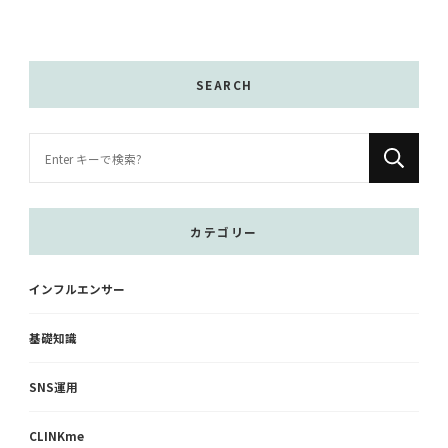
SEARCH
な
に
か
お
カテゴリー
探
し
インフルエンサー
で
す
基礎知識
か
?
SNS運用
CLINKme