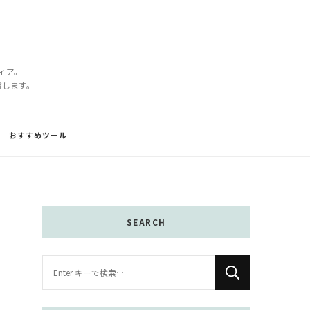
ディア。
信します。
おすすめツール
SEARCH
な
に
か