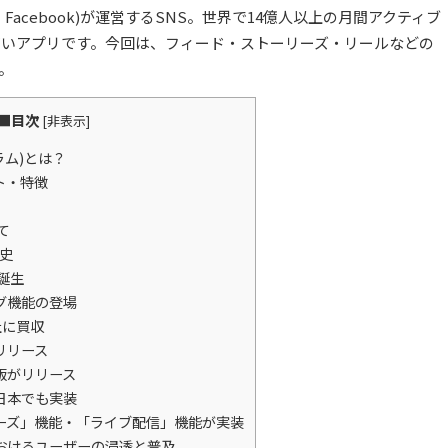
ms(旧・Facebook)が運営するSNS。世界で14億人以上の月間アクティブ
が高いアプリです。今回は、フィード・ストーリーズ・リールなどの
。
■目次
[
非表示
]
グラム)とは？
ット・特徴
て
歴史
m誕生
タグ機能の登場
k社に買収
リリース
応版がリリース
が日本でも実装
リーズ」機能・「ライブ配信」機能が実装
におけるユーザーの浸透と普及