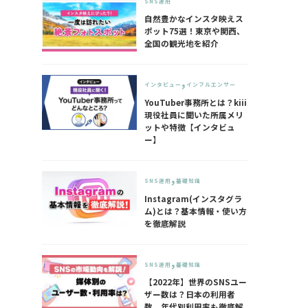
SNS運用
自然豊かなインスタ映えス
ポット75選！東京や関西、
全国の観光地を紹介
インタビュー
インフルエンサー
YouTuber事務所とは？kiii
現役社員に聞いた所属メリ
ットや特徴【インタビュ
ー】
SNS運用
基礎知識
Instagram(インスタグラ
ム)とは？基本情報・使い方
を徹底解説
SNS運用
基礎知識
【2022年】世界のSNSユー
ザー数は？日本の利用者
数、年代別利用率も徹底解