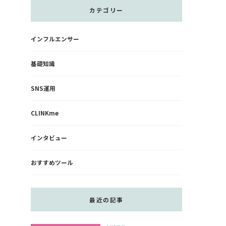
お
カテゴリー
探
し
インフルエンサー
で
す
基礎知識
か
?
SNS運用
CLINKme
インタビュー
おすすめツール
最近の記事