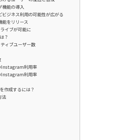
ング機能の導入
などビジネス利用の可能性が広がる
」機能をリリース
でのライブが可能に
数は？
クティブユーザー数
5
数
nstagram利用率
nstagram利用率
ントを作成するには？
方法